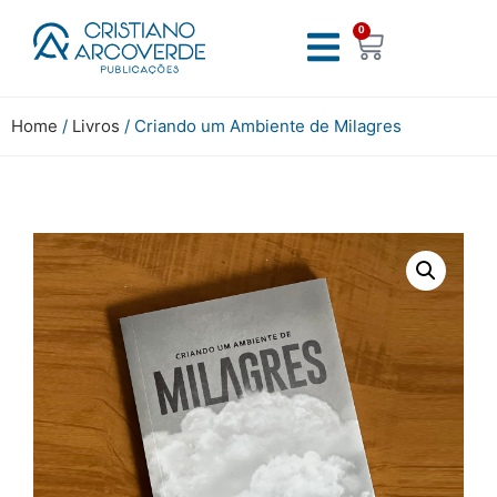
0
Home
/
Livros
/ Criando um Ambiente de Milagres